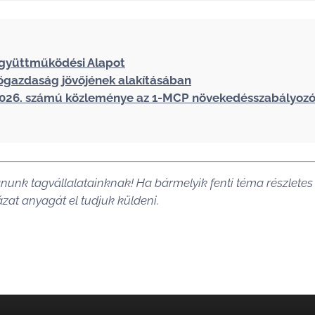
 Együttműködési Alapot
őgazdaság jövőjének alakításában
2026. számú közleménye az 1-MCP növekedésszabályozó 
ánunk tagvállalatainknak! Ha bármelyik fenti téma részlete
ázat anyagát el tudjuk küldeni.