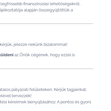
legfrissebb finanszírozási lehetőségekről,
ájékoztatója alapján összegyűjtöttük a
 kérjük, jelezze nekünk bizalommal!
küldeni
az Önök cégének, hogy ezzel is
atalos pályázati felületeken. Kérjük tagjainkat,
lével tervezzék!
etési kérelmek benyújtásához. A pontos és gyors