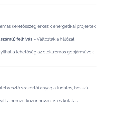
lmas keretösszeg érkezik energetikai projektek
dszámú) felhívás
– Változtak a hálózati
ílhat a lehetőség az elektromos gépjárművek
tébresztő szakértői anyag a tudatos, hosszú
ílt a nemzetközi innovációs és kutatási