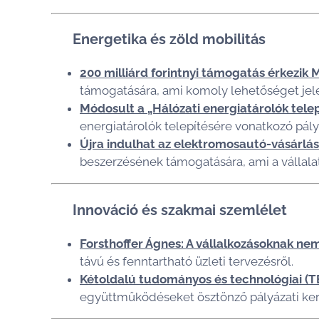
🔋 Energetika és zöld mobilitás
200 milliárd forintnyi támogatás érkezik
támogatására, ami komoly lehetőséget jele
Módosult a „Hálózati energiatárolók tele
energiatárolók telepítésére vonatkozó pályá
Újra indulhat az elektromosautó-vásár
beszerzésének támogatására, ami a vállalat
🧠 Innováció és szakmai szemlélet
Forsthoffer Ágnes: A vállalkozásoknak nem
távú és fenntartható üzleti tervezésről.
Kétoldalú tudományos és technológiai (
együttműködéseket ösztönző pályázati ker