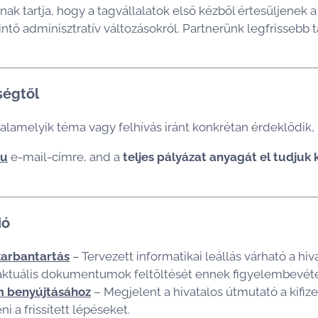
 tartja, hogy a tagvállalatok első kézből értesüljenek a 
ntő adminisztratív változásokról. Partnerünk legfrissebb t
ségtől
valamelyik téma vagy felhívás iránt konkrétan érdeklődik,
hu
e-mail-címre, and a
teljes pályázat anyagát el tudjuk 
ió
karbantartás
– Tervezett informatikai leállás várható a hiv
 aktuális dokumentumok feltöltését ennek figyelembevéte
em benyújtásához
– Megjelent a hivatalos útmutató a kifiz
 a frissített lépéseket.