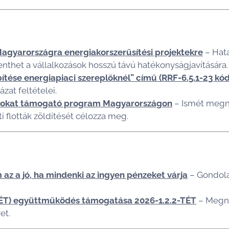
 Magyarországra energiakorszerűsítési projektekre
– Hata
nthet a vállalkozások hosszú távú hatékonyságjavítására.
pítése energiapiaci szereplőknél” című (RRF-6.5.1-23 kó
zat feltételei.
lásokat támogató program Magyarországon
– Ismét megny
i flották zöldítését célozza meg.
 az a jó, ha mindenki az ingyen pénzeket várja
– Gondola
TÉT) együttműködés támogatása 2026-1.2.2-TÉT
– Megny
et.