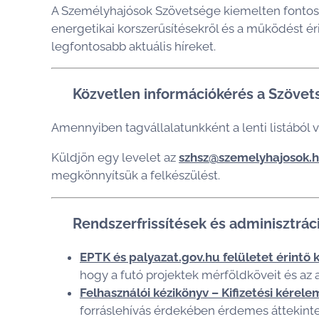
A Személyhajósok Szövetsége kiemelten fontosnak
energetikai korszerűsítésekről és a működést éri
legfontosabb aktuális híreket.
📩 Közvetlen információkérés a Szövet
Amennyiben tagvállalatunkként a lenti listából 
Küldjön egy levelet az
szhsz@szemelyhajosok.
megkönnyítsük a felkészülést.
💻 Rendszerfrissítések és adminisztrác
EPTK és palyazat.gov.hu felületet érintő 
hogy a futó projektek mérföldköveit és az
Felhasználói kézikönyv – Kifizetési kérel
forráslehívás érdekében érdemes áttekinteni