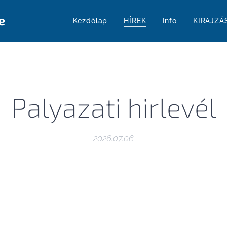
e
Kezdőlap
HÍREK
Info
KIRAJZÁ
Palyazati hirlevél
2026.07.06