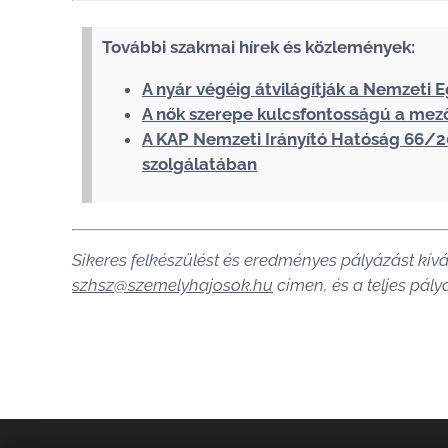
További szakmai hírek és közlemények:
A nyár végéig átvilágítják a Nemzeti
A nők szerepe kulcsfontosságú a mez
A KAP Nemzeti Irányító Hatóság 66/
szolgálatában
Sikeres felkészülést és eredményes pályázást kív
szhsz@szemelyhajosok.hu
címen, és a teljes pály