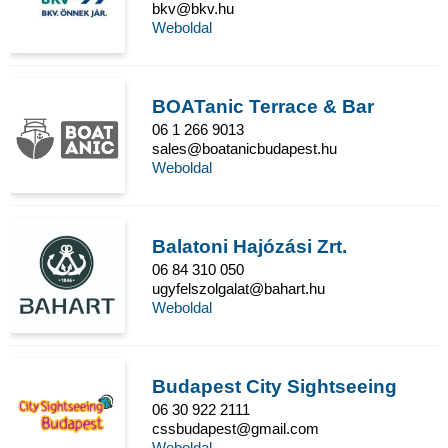
bkv@bkv.hu
Weboldal
BOATanic Terrace & Bar
06 1 266 9013
sales@boatanicbudapest.hu
Weboldal
Balatoni Hajózási Zrt.
06 84 310 050
ugyfelszolgalat@bahart.hu
Weboldal
Budapest City Sightseeing
06 30 922 2111
cssbudapest@gmail.com
Weboldal