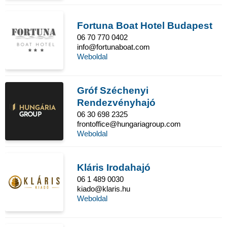
Fortuna Boat Hotel Budapest
06 70 770 0402
info@fortunaboat.com
Weboldal
Gróf Széchenyi
Rendezvényhajó
06 30 698 2325
frontoffice@hungariagroup.com
Weboldal
Kláris Irodahajó
06 1 489 0030
kiado@klaris.hu
Weboldal