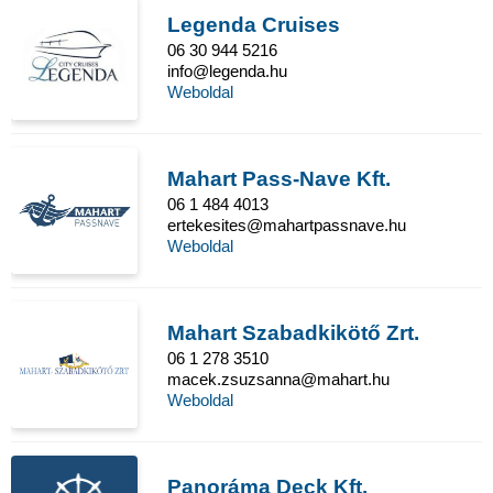
Legenda Cruises
06 30 944 5216
info@legenda.hu
Weboldal
Mahart Pass-Nave Kft.
06 1 484 4013
ertekesites@mahartpassnave.hu
Weboldal
Mahart Szabadkikötő Zrt.
06 1 278 3510
macek.zsuzsanna@mahart.hu
Weboldal
Panoráma Deck Kft.